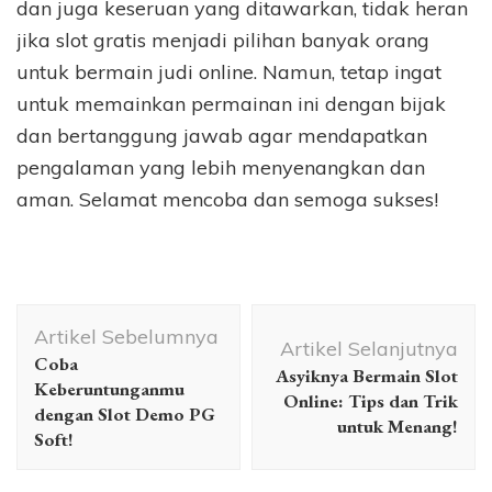
dan juga keseruan yang ditawarkan, tidak heran
jika slot gratis menjadi pilihan banyak orang
untuk bermain judi online. Namun, tetap ingat
untuk memainkan permainan ini dengan bijak
dan bertanggung jawab agar mendapatkan
pengalaman yang lebih menyenangkan dan
aman. Selamat mencoba dan semoga sukses!
Navigasi
Artikel Sebelumnya
Artikel
Artikel Selanjutnya
Coba
Asyiknya Bermain Slot
Keberuntunganmu
Online: Tips dan Trik
dengan Slot Demo PG
untuk Menang!
Soft!