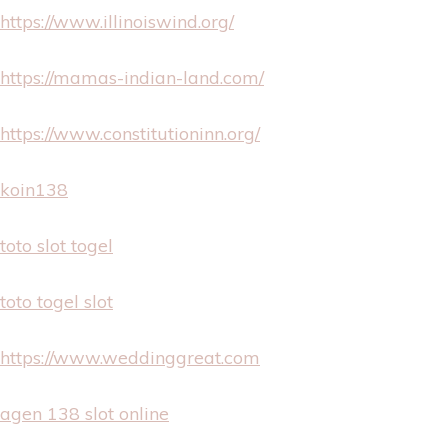
https://www.illinoiswind.org/
https://mamas-indian-land.com/
https://www.constitutioninn.org/
koin138
toto slot togel
toto togel slot
https://www.weddinggreat.com
agen 138 slot online