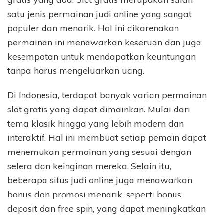
satu jenis permainan judi online yang sangat
populer dan menarik. Hal ini dikarenakan
permainan ini menawarkan keseruan dan juga
kesempatan untuk mendapatkan keuntungan
tanpa harus mengeluarkan uang.
Di Indonesia, terdapat banyak varian permainan
slot gratis yang dapat dimainkan. Mulai dari
tema klasik hingga yang lebih modern dan
interaktif. Hal ini membuat setiap pemain dapat
menemukan permainan yang sesuai dengan
selera dan keinginan mereka. Selain itu,
beberapa situs judi online juga menawarkan
bonus dan promosi menarik, seperti bonus
deposit dan free spin, yang dapat meningkatkan