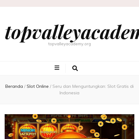
topvalleyacade
topvalleyacademy.org
Beranda
/
Slot Online
/
Seru dan Menguntungkan: Slot Gratis di
Indonesia