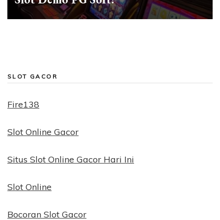
SLOT GACOR
Fire138
Slot Online Gacor
Situs Slot Online Gacor Hari Ini
Slot Online
Bocoran Slot Gacor