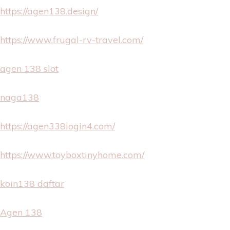
https://agen138.design/
https://www.frugal-rv-travel.com/
agen 138 slot
naga138
https://agen338login4.com/
https://www.toyboxtinyhome.com/
koin138 daftar
Agen 138