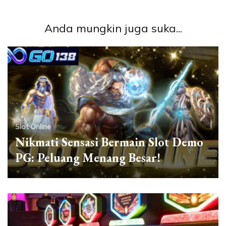
Anda mungkin juga suka...
Slot Online
Nikmati Sensasi Bermain Slot Demo
PG: Peluang Menang Besar!