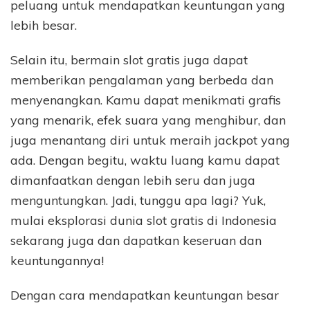
peluang untuk mendapatkan keuntungan yang
lebih besar.
Selain itu, bermain slot gratis juga dapat
memberikan pengalaman yang berbeda dan
menyenangkan. Kamu dapat menikmati grafis
yang menarik, efek suara yang menghibur, dan
juga menantang diri untuk meraih jackpot yang
ada. Dengan begitu, waktu luang kamu dapat
dimanfaatkan dengan lebih seru dan juga
menguntungkan. Jadi, tunggu apa lagi? Yuk,
mulai eksplorasi dunia slot gratis di Indonesia
sekarang juga dan dapatkan keseruan dan
keuntungannya!
Dengan cara mendapatkan keuntungan besar