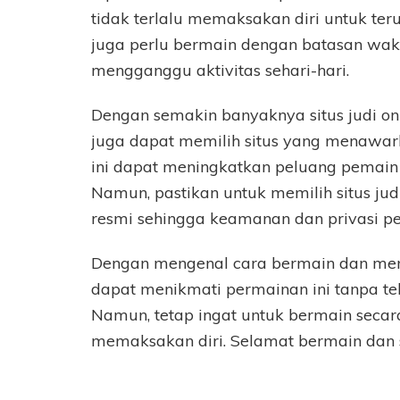
tidak terlalu memaksakan diri untuk teru
juga perlu bermain dengan batasan wakt
mengganggu aktivitas sehari-hari.
Dengan semakin banyaknya situs judi on
juga dapat memilih situs yang menawa
ini dapat meningkatkan peluang pemai
Namun, pastikan untuk memilih situs judi
resmi sehingga keamanan dan privasi pe
Dengan mengenal cara bermain dan meng
dapat menikmati permainan ini tanpa 
Namun, tetap ingat untuk bermain secar
memaksakan diri. Selamat bermain dan 