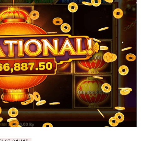
SLOT ONLINE