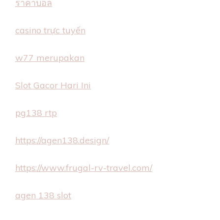
ราคาบอล
casino trực tuyến
w77 merupakan
Slot Gacor Hari Ini
pg138 rtp
https://agen138.design/
https://www.frugal-rv-travel.com/
agen 138 slot