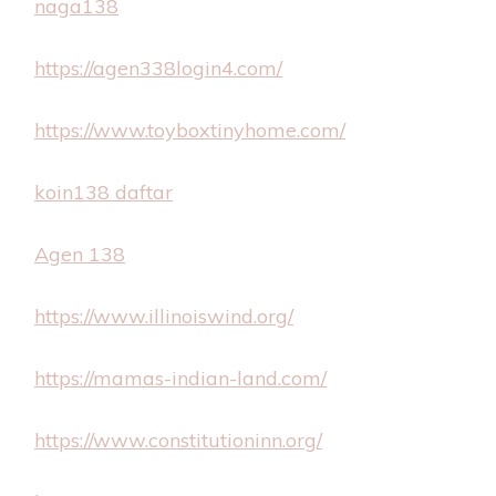
naga138
https://agen338login4.com/
https://www.toyboxtinyhome.com/
koin138 daftar
Agen 138
https://www.illinoiswind.org/
https://mamas-indian-land.com/
https://www.constitutioninn.org/