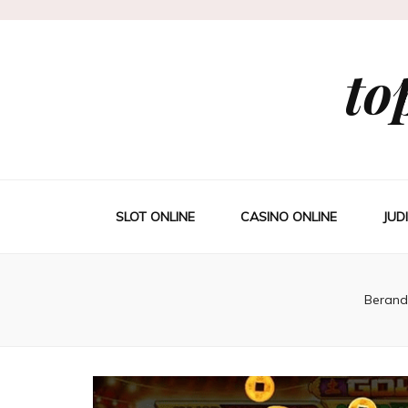
to
SLOT ONLINE
CASINO ONLINE
JUD
Beran