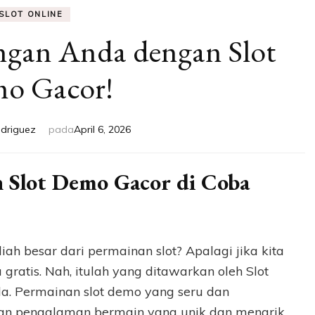
SLOT ONLINE
gan Anda dengan Slot
o Gacor!
odriguez
pada
April 6, 2026
n Slot Demo Gacor di Coba
h besar dari permainan slot? Apalagi jika kita
gratis. Nah, itulah yang ditawarkan oleh Slot
. Permainan slot demo yang seru dan
kan pengalaman bermain yang unik dan menarik