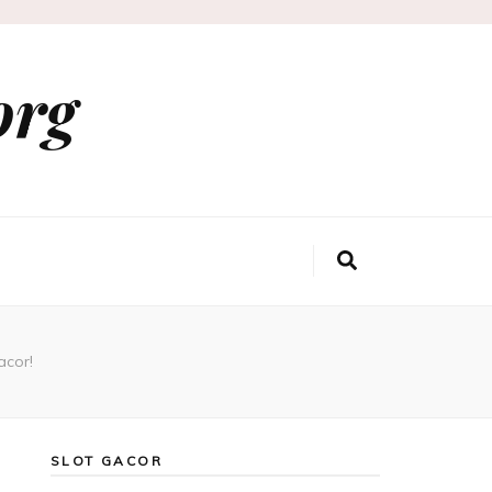
org
cor!
SLOT GACOR